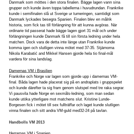
Danmark som möttes i den stora finalen. Bägge lagen vann sina
grupper och kunde även toppa tabellerna i huvudrundan. Frankrike
kunde i semifinalen slå ut Sverige ur turneringen, samtidigt som
Danmark lyckades besegra Spanien. Finalen blev en målrik
historia, som fick tas till förlängning för att kunna avgöras. När
ordinarie tid passerat hade bägge lagen gjort 31 mål och under
förlängningen kunde Danmark få till sin första ledning under hela
matchen. Dock vara de detta inte länge utan Frankrike kunde
komma igen och slutligen vinna mötet med 37-35. Stjärnorna
Nikola Karabatić and Mikkel Hansen gjorde hela tio final-mål
vardera för sina landslag.
Damernas VM i Brasilien
Frankrike och Norge var lagen som gjorde upp i damernas VM-
final. Båda lagen hade placerat sig på en andraplats i gruppspelet
och kunde därefter ta sig fram genom slutspel med tre raka segrar.
Vi pausvila hade Norge en sexmåls-ledning, som man sedan
kunde utöka ytterligare mot matchens slut. Kristine Lunde-
Borgesen fick i mötet till sex fullträffar och laget kunde slutligen
vinna finalen och sitt andra VM-guld med32-24 på tavlan.
Handbolls VM 2013
Herrarnas VM i Spanien