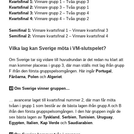
Kvartsfinal 1:
Vinnare grupp 1 – Tvåa grupp 3
Kvartsfinal 2:
Vinnare grupp 3 – Tvåa grupp 1
Kvartsfinal 3:
Vinnare grupp 2 – Tvåa grupp 4
Kvartsfinal 4:
Vinnare grupp 4 – Tvåa grupp 2
Semifinal 1:
Vinnare kvartsfinal 1 – Vinnare kvartsfinal 3
Semifinal 2:
Vinnare kvartsfinal 2 – Vinnare kvartsfinal 4
Vilka lag kan Sverige möta i VM-slutspelet?
Om Sverige tar sig vidare till huvudrundan är det redan nu klart att
man kommer placeras i grupp 3, där man ställs mot lag ifrån grupp
F ifrån den första gruppspelsomgången. Här ingår
Portugal
,
Färöarna
,
Polen
och
Algeriet
.
1️⃣ Om Sverige vinner gruppen…
… avancerar laget till kvartsfinal nummer 2, där man får möta
tvåan i grupp 1 som består av de bästa lagen ifrån grupp A och B
ifrån den första gruppspelsomgången. I den här gruppen ingår de
sex bästa lagen av
Tyskland
,
Serbien
,
Tunisien
,
Uruguay
,
Egypten
,
Italien
,
Kap Verde
och
Saudiarabien
.