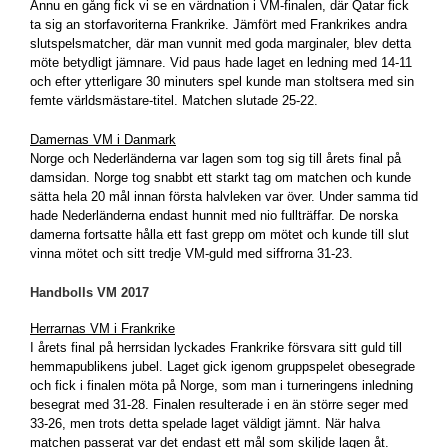
Ännu en gång fick vi se en värdnation i VM-finalen, där Qatar fick
ta sig an storfavoriterna Frankrike. Jämfört med Frankrikes andra
slutspelsmatcher, där man vunnit med goda marginaler, blev detta
möte betydligt jämnare. Vid paus hade laget en ledning med 14-11
och efter ytterligare 30 minuters spel kunde man stoltsera med sin
femte världsmästare-titel. Matchen slutade 25-22.
Damernas VM i Danmark
Norge och Nederländerna var lagen som tog sig till årets final på
damsidan. Norge tog snabbt ett starkt tag om matchen och kunde
sätta hela 20 mål innan första halvleken var över. Under samma tid
hade Nederländerna endast hunnit med nio fullträffar. De norska
damerna fortsatte hålla ett fast grepp om mötet och kunde till slut
vinna mötet och sitt tredje VM-guld med siffrorna 31-23.
Handbolls VM 2017
Herrarnas VM i Frankrike
I årets final på herrsidan lyckades Frankrike försvara sitt guld till
hemmapublikens jubel. Laget gick igenom gruppspelet obesegrade
och fick i finalen möta på Norge, som man i turneringens inledning
besegrat med 31-28. Finalen resulterade i en än större seger med
33-26, men trots detta spelade laget väldigt jämnt. När halva
matchen passerat var det endast ett mål som skiljde lagen åt.