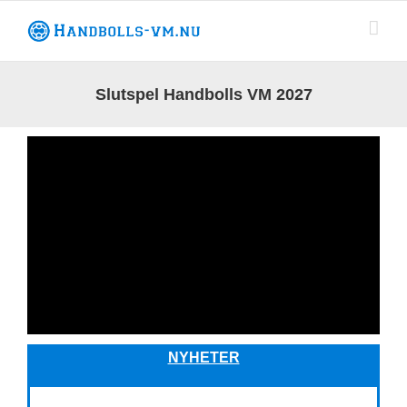
Fortsätt
till
innehållet
Slutspel Handbolls VM 2027
NYHETER