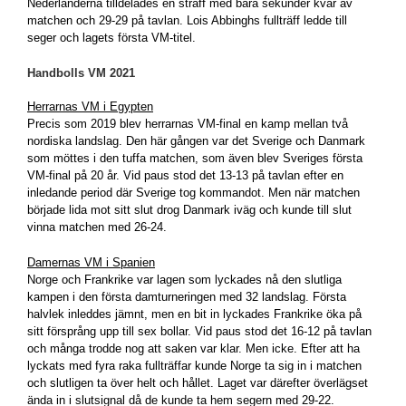
Nederländerna tilldelades en straff med bara sekunder kvar av
matchen och 29-29 på tavlan. Lois Abbinghs fullträff ledde till
seger och lagets första VM-titel.
Handbolls VM 2021
Herrarnas VM i Egypten
Precis som 2019 blev herrarnas VM-final en kamp mellan två
nordiska landslag. Den här gången var det Sverige och Danmark
som möttes i den tuffa matchen, som även blev Sveriges första
VM-final på 20 år. Vid paus stod det 13-13 på tavlan efter en
inledande period där Sverige tog kommandot. Men när matchen
började lida mot sitt slut drog Danmark iväg och kunde till slut
vinna matchen med 26-24.
Damernas VM i Spanien
Norge och Frankrike var lagen som lyckades nå den slutliga
kampen i den första damturneringen med 32 landslag. Första
halvlek inleddes jämnt, men en bit in lyckades Frankrike öka på
sitt försprång upp till sex bollar. Vid paus stod det 16-12 på tavlan
och många trodde nog att saken var klar. Men icke. Efter att ha
lyckats med fyra raka fullträffar kunde Norge ta sig in i matchen
och slutligen ta över helt och hållet. Laget var därefter överlägset
ända in i slutsignal då de kunde ta hem segern med 29-22.