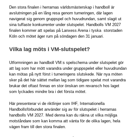
Den stora finalen i herrarnas världsmästerskap i handboll är
avslutningen på en lång resa genom turneringen, där lagen
navigerat sig genom gruppspel och huvudrundan, samt slagit ut
sina tuffaste konkurrenter under slutspelet. Handbolls VM 2027
finalen kommer att spelas på Lanxess Arena i tyska storstaden
Köln och mötet äger rum på söndagen den 31 januari.
Vilka lag möts i VM-slutspelet?
Utformningen av handboll VM:s spelschema under slutspelet gör
att lag som har mött varandra under gruppspelet eller huvudrundan
kan mötas på nytt först i turneringens slutskede. När nya möten
sker på det här sättet mellan lag som tidigare spelat mot varandra
brukar det oftast finnas en stor önskan om revansch hos laget
som lyckades mindre bra i det första mötet.
Här presenterar vi de riktlinjer som IHF, Internationella
Handbollsförbundet använder sig av för slutspelet i herrarnas
handbolls VM 2027. Med denna kan du räkna ut vilka möjliga
motståndare som kan komma att vänta för de olika lagen, hela
vägen fram till den stora finalen.