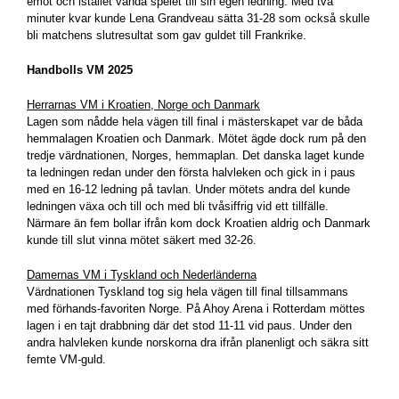
emot och istället vända spelet till sin egen ledning. Med två
minuter kvar kunde Lena Grandveau sätta 31-28 som också skulle
bli matchens slutresultat som gav guldet till Frankrike.
Handbolls VM 2025
Herrarnas VM i Kroatien, Norge och Danmark
Lagen som nådde hela vägen till final i mästerskapet var de båda
hemmalagen Kroatien och Danmark. Mötet ägde dock rum på den
tredje värdnationen, Norges, hemmaplan. Det danska laget kunde
ta ledningen redan under den första halvleken och gick in i paus
med en 16-12 ledning på tavlan. Under mötets andra del kunde
ledningen växa och till och med bli tvåsiffrig vid ett tillfälle.
Närmare än fem bollar ifrån kom dock Kroatien aldrig och Danmark
kunde till slut vinna mötet säkert med 32-26.
Damernas VM i Tyskland och Nederländerna
Värdnationen Tyskland tog sig hela vägen till final tillsammans
med förhands-favoriten Norge. På Ahoy Arena i Rotterdam möttes
lagen i en tajt drabbning där det stod 11-11 vid paus. Under den
andra halvleken kunde norskorna dra ifrån planenligt och säkra sitt
femte VM-guld.