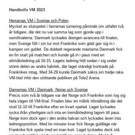
Handbolls VM 2023
Herrarnas VM i Sverige och Polen
Mycket av slutspelet i herrarnas turnering påminde om utfallet två
år tidigare, där det nu var samma lag som gjorde upp i
semifinalerna. Danmark lyckades återigen avancera till finalen,
men Sverige föll i sin tur mot Frankrike som glatt gav sig in i
kampen om guldet. De dubbelt regerande mästarna Danmark fick
en fin start på matchen och kunde gå in i paus med en
ettmålsledning på 16-15. Lagets ledning höll sedan i sig under
större delen av andra halvlek, där laget ständigt kontrade på
Frankrikes intag. Med 34-29 kunde Danmark säkra sin tredje raka
VM-titel inför den stöttande publiken på Tele2 Arena.
Damernas VM i Danmark, Norge och Sverige
Precis som två år tidigare var det Norge och Frankrike som tog sig
hela vägen till VM-final. Finalen blev en målrik tillställning där det
stod 11-10 till Frankrike efter en kvart spelad. Laget lyckades
rycka ifrån ytterligare och inta en tremålsledning lagom till paus.
Norge kom dock igen i den andra halvan och lyckades även inta
ledningsposition. Med tio minuter kvar fick Norge guldläge när
Frankrike fick spela med en man kort. Laget lyckades dock stå