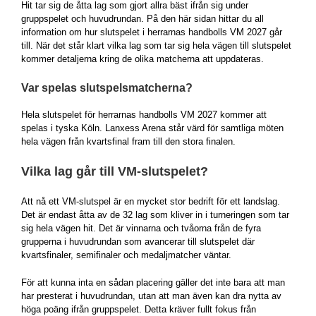
Hit tar sig de åtta lag som gjort allra bäst ifrån sig under
gruppspelet och huvudrundan. På den här sidan hittar du all
information om hur slutspelet i herrarnas handbolls VM 2027 går
till. När det står klart vilka lag som tar sig hela vägen till slutspelet
kommer detaljerna kring de olika matcherna att uppdateras.
Var spelas slutspelsmatcherna?
Hela slutspelet för herrarnas handbolls VM 2027 kommer att
spelas i tyska Köln. Lanxess Arena står värd för samtliga möten
hela vägen från kvartsfinal fram till den stora finalen.
Vilka lag går till VM-slutspelet?
Att nå ett VM-slutspel är en mycket stor bedrift för ett landslag.
Det är endast åtta av de 32 lag som kliver in i turneringen som tar
sig hela vägen hit. Det är vinnarna och tvåorna från de fyra
grupperna i huvudrundan som avancerar till slutspelet där
kvartsfinaler, semifinaler och medaljmatcher väntar.
För att kunna inta en sådan placering gäller det inte bara att man
har presterat i huvudrundan, utan att man även kan dra nytta av
höga poäng ifrån gruppspelet. Detta kräver fullt fokus från