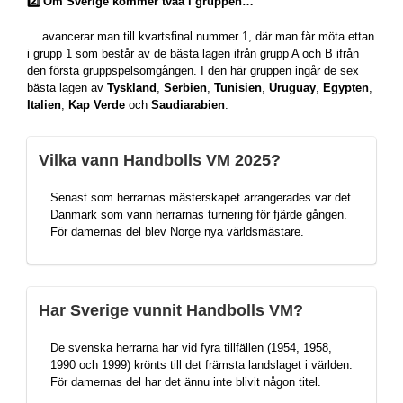
2️⃣ Om Sverige kommer tvåa i gruppen…
… avancerar man till kvartsfinal nummer 1, där man får möta ettan
i grupp 1 som består av de bästa lagen ifrån grupp A och B ifrån
den första gruppspelsomgången. I den här gruppen ingår de sex
bästa lagen av
Tyskland
,
Serbien
,
Tunisien
,
Uruguay
,
Egypten
,
Italien
,
Kap Verde
och
Saudiarabien
.
Vilka vann Handbolls VM 2025?
Senast som herrarnas mästerskapet arrangerades var det
Danmark som vann herrarnas turnering för fjärde gången.
För damernas del blev Norge nya världsmästare.
Har Sverige vunnit Handbolls VM?
De svenska herrarna har vid fyra tillfällen (1954, 1958,
1990 och 1999) krönts till det främsta landslaget i världen.
För damernas del har det ännu inte blivit någon titel.