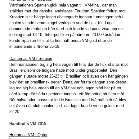
Värdnationen Spanien gick hela vägen till VM-final, där man
ställdes mot det danska landslaget. Förutom Spanien förlust mot
Kroatien gick bägge lagen obesegrade igenom turneringen och i
finalen visade hemmalaget verkligen vad de gick för. Laget
dominerade matchen från start och kunde vid paus visa upp en
ledning med 18-10. Inför publiken på närmare 20 000 åskådare
kunde Spanien till slut ta hem sitt andra VM-guld efter de
imponerande siffrorna 35-19.
Damernas VM i Serbien
Hemmanationen tog sig hela vägen till final där de fick ställas mot
Brasilien, som de tidigare hade mött under gruppspelet. Den
gången slutade mötet 25-23 till Brasilien och även den här gången
blev det en brasiliansk seger. Detta var första gången som dessa
lag tog sig hela vägen till en VM-final och lagen bjöd här på en
hård kamp där båda i perioder innehöll ett försprång på flera mål.
När halva tiden passerat ledde Brasilien med två mål och så blev
det även när slutsignalen ljöd, där laget kunde vinna guldet med
22-20.
Handbolls VM 2015
Herrarnas VM i Qatar