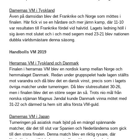
Damernas VM i Tyskland
Även på damsidan blev det Frankrike och Norge som möttes i
finalen. Här fick vi se en hårdare och mer jämn kamp, där 11-10
var resultaten till Frankrike fördel vid halvtid. Lagets ledning höll i
sig även mot slutet och i och med segern med 23-21 blev nationen
dubbla världsmästare denna säsong.
Handbolls VM 2019
Herrarnas VM i Tyskland och Danmark
Finalen i herrarnas VM blev en nordisk kamp mellan Norge och
hemmalaget Danmark. Redan under gruppspelet hade lagen ställts
mot varandra och då blev det en dansk vinst, precis som i lagets
övriga matcher under turneringen. Då blev slutresultatet 30-26,
men i finalen blev det en större seger än så. Trots nio mål från
norska stjärnan Magnus Jøndal kunde Danmark vinna mötet med
31-22 och därmed ta hem sitt allra första VM-guld.
Damernas VM i Japan
Turneringen på asiatisk mark bjöd på en mängd spännande
matcher, där det till slut var Spanien och Nederländerna som gick
till den stora finalen. Denna match blev en riktig rysare, där