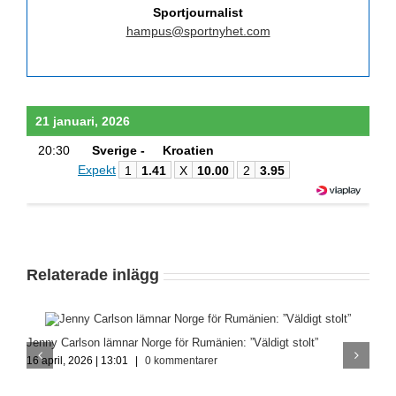
Sportjournalist
hampus@sportnyhet.com
21 januari, 2026
20:30
Sverige -
Kroatien
Expekt
1
1.41
X
10.00
2
3.95
Relaterade inlägg
Jenny Carlson lämnar Norge för Rumänien: ”Väldigt stolt”
D
16 april, 2026 | 13:01
|
0 kommentarer
c
1