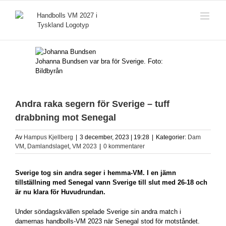
Fortsätt
till
innehållet
Johanna Bundsen var bra för Sverige. Foto:
Bildbyrån
Andra raka segern för Sverige – tuff
drabbning mot Senegal
Av
Hampus Kjellberg
|
3 december, 2023 | 19:28
|
Kategorier:
Dam
VM
,
Damlandslaget
,
VM 2023
|
0 kommentarer
Sverige tog sin andra seger i hemma-VM. I en jämn
tillställning med Senegal vann Sverige till slut med 26-18 och
är nu klara för Huvudrundan.
Under söndagskvällen spelade Sverige sin andra match i
damernas handbolls-VM 2023 när Senegal stod för motståndet.