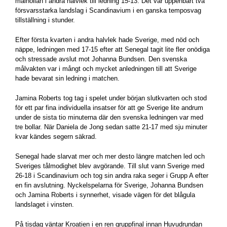
målnollan i andra halvlek till ledning 15-13. Det var uppenbart två
försvarsstarka landslag i Scandinavium i en ganska temposvag
tillställning i stunder.
Efter första kvarten i andra halvlek hade Sverige, med nöd och
näppe, ledningen med 17-15 efter att Senegal tagit lite fler onödiga
och stressade avslut mot Johanna Bundsen. Den svenska
målvakten var i mångt och mycket anledningen till att Sverige
hade bevarat sin ledning i matchen.
Jamina Roberts tog tag i spelet under början slutkvarten och stod
för ett par fina individuella insatser för att ge Sverige lite andrum
under de sista tio minuterna där den svenska ledningen var med
tre bollar. När Daniela de Jong sedan satte 21-17 med sju minuter
kvar kändes segern säkrad.
Senegal hade slarvat mer och mer desto längre matchen led och
Sveriges tålmodighet blev avgörande. Till slut vann Sverige med
26-18 i Scandinavium och tog sin andra raka seger i Grupp A efter
en fin avslutning. Nyckelspelarna för Sverige, Johanna Bundsen
och Jamina Roberts i synnerhet, visade vägen för det blågula
landslaget i vinsten.
På tisdag väntar Kroatien i en ren gruppfinal innan Huvudrundan