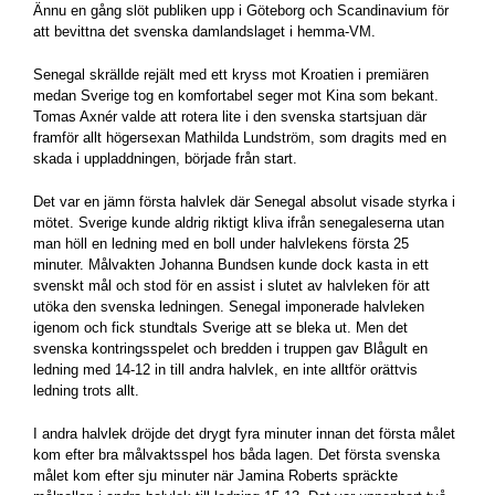
Ännu en gång slöt publiken upp i Göteborg och Scandinavium för
att bevittna det svenska damlandslaget i hemma-VM.
Senegal skrällde rejält med ett kryss mot Kroatien i premiären
medan Sverige tog en komfortabel seger mot Kina som bekant.
Tomas Axnér valde att rotera lite i den svenska startsjuan där
framför allt högersexan Mathilda Lundström, som dragits med en
skada i uppladdningen, började från start.
Det var en jämn första halvlek där Senegal absolut visade styrka i
mötet. Sverige kunde aldrig riktigt kliva ifrån senegaleserna utan
man höll en ledning med en boll under halvlekens första 25
minuter. Målvakten Johanna Bundsen kunde dock kasta in ett
svenskt mål och stod för en assist i slutet av halvleken för att
utöka den svenska ledningen. Senegal imponerade halvleken
igenom och fick stundtals Sverige att se bleka ut. Men det
svenska kontringsspelet och bredden i truppen gav Blågult en
ledning med 14-12 in till andra halvlek, en inte alltför orättvis
ledning trots allt.
I andra halvlek dröjde det drygt fyra minuter innan det första målet
kom efter bra målvaktsspel hos båda lagen. Det första svenska
målet kom efter sju minuter när Jamina Roberts spräckte