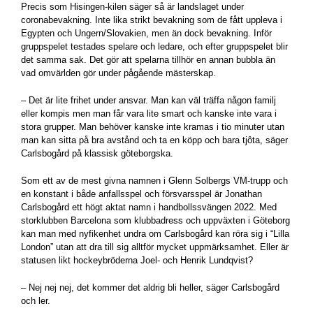
Precis som Hisingen-kilen säger så är landslaget under
coronabevakning. Inte lika strikt bevakning som de fått uppleva i
Egypten och Ungern/Slovakien, men än dock bevakning. Inför
gruppspelet testades spelare och ledare, och efter gruppspelet blir
det samma sak. Det gör att spelarna tillhör en annan bubbla än
vad omvärlden gör under pågående mästerskap.
– Det är lite frihet under ansvar. Man kan väl träffa någon familj
eller kompis men man får vara lite smart och kanske inte vara i
stora grupper. Man behöver kanske inte kramas i tio minuter utan
man kan sitta på bra avstånd och ta en köpp och bara
tjôta
, säger
Carlsbogård på klassisk göteborgska.
Som ett av de mest givna namnen i Glenn Solbergs VM-trupp och
en konstant i både anfallsspel och försvarsspel är Jonathan
Carlsbogård ett högt aktat namn i handbollssvängen 2022. Med
storklubben Barcelona som klubbadress och uppväxten i Göteborg
kan man med nyfikenhet undra om Carlsbogård kan röra sig i “Lilla
London” utan att dra till sig alltför mycket uppmärksamhet. Eller är
statusen likt hockeybröderna Joel- och Henrik Lundqvist?
– Nej nej nej, det kommer det aldrig bli heller, säger Carlsbogård
och ler.