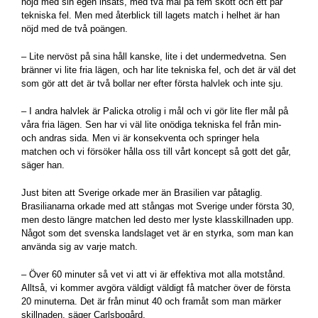
nöjd med sin egen insats, med två mål på fem skott och ett par
tekniska fel. Men med återblick till lagets match i helhet är han
nöjd med de två poängen.
– Lite nervöst på sina håll kanske, lite i det undermedvetna. Sen
bränner vi lite fria lägen, och har lite tekniska fel, och det är väl det
som gör att det är två bollar ner efter första halvlek och inte sju.
– I andra halvlek är Palicka otrolig i mål och vi gör lite fler mål på
våra fria lägen. Sen har vi väl lite onödiga tekniska fel från min-
och andras sida. Men vi är konsekventa och springer hela
matchen och vi försöker hålla oss till vårt koncept så gott det går,
säger han.
Just biten att Sverige orkade mer än Brasilien var påtaglig.
Brasilianarna orkade med att stångas mot Sverige under första 30,
men desto längre matchen led desto mer lyste klasskillnaden upp.
Något som det svenska landslaget vet är en styrka, som man kan
använda sig av varje match.
– Över 60 minuter så vet vi att vi är effektiva mot alla motstånd.
Alltså, vi kommer avgöra väldigt väldigt få matcher över de första
20 minuterna. Det är från minut 40 och framåt som man märker
skillnaden, säger Carlsbogård.