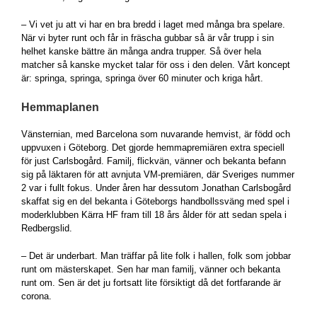
– Vi vet ju att vi har en bra bredd i laget med många bra spelare.
När vi byter runt och får in fräscha gubbar så är vår trupp i sin
helhet kanske bättre än många andra trupper. Så över hela
matcher så kanske mycket talar för oss i den delen. Vårt koncept
är: springa, springa, springa över 60 minuter och kriga hårt.
Hemmaplanen
Vänsternian, med Barcelona som nuvarande hemvist, är född och
uppvuxen i Göteborg. Det gjorde hemmapremiären extra speciell
för just Carlsbogård. Familj, flickvän, vänner och bekanta befann
sig på läktaren för att avnjuta VM-premiären, där Sveriges nummer
2 var i fullt fokus. Under åren har dessutom Jonathan Carlsbogård
skaffat sig en del bekanta i Göteborgs handbollssväng med spel i
moderklubben Kärra HF fram till 18 års ålder för att sedan spela i
Redbergslid.
– Det är underbart. Man träffar på lite folk i hallen, folk som jobbar
runt om mästerskapet. Sen har man familj, vänner och bekanta
runt om. Sen är det ju fortsatt lite försiktigt då det fortfarande är
corona.