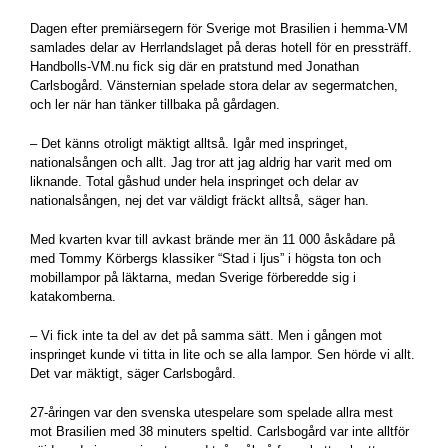
Dagen efter premiärsegern för Sverige mot Brasilien i hemma-VM
samlades delar av Herrlandslaget på deras hotell för en pressträff.
Handbolls-VM.nu fick sig där en pratstund med Jonathan
Carlsbogård. Vänsternian spelade stora delar av segermatchen,
och ler när han tänker tillbaka på gårdagen.
– Det känns otroligt mäktigt alltså. Igår med inspringet,
nationalsången och allt. Jag tror att jag aldrig har varit med om
liknande. Total gåshud under hela inspringet och delar av
nationalsången, nej det var väldigt fräckt alltså, säger han.
Med kvarten kvar till avkast brände mer än 11 000 åskådare på
med Tommy Körbergs klassiker “Stad i ljus” i högsta ton och
mobillampor på läktarna, medan Sverige förberedde sig i
katakomberna.
– Vi fick inte ta del av det på samma sätt. Men i gången mot
inspringet kunde vi titta in lite och se alla lampor. Sen hörde vi allt.
Det var mäktigt, säger Carlsbogård.
27-åringen var den svenska utespelare som spelade allra mest
mot Brasilien med 38 minuters speltid. Carlsbogård var inte alltför