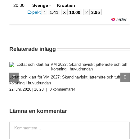
20:30
Sverige -
Kroatien
Expekt
1
1.41
X
10.00
2
3.95
Relaterade inlägg
H
Lottat och klart för VM 2027: Skandinaviskt jättemöte och tuff
2
korsning i huvudrundan
22 juni, 2026 | 16:28
|
0 kommentarer
Lämna en kommentar
Kommentar