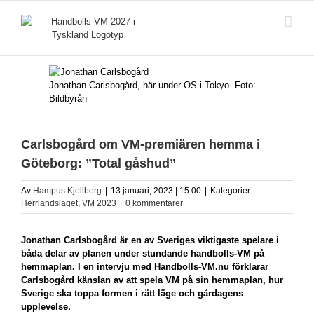
Fortsätt
till
innehållet
Jonathan Carlsbogård, här under OS i Tokyo. Foto:
Bildbyrån
Carlsbogård om VM-premiären hemma i
Göteborg: ”Total gåshud”
Av
Hampus Kjellberg
|
13 januari, 2023 | 15:00
|
Kategorier:
Herrlandslaget
,
VM 2023
|
0 kommentarer
Jonathan Carlsbogård är en av Sveriges viktigaste spelare i
båda delar av planen under stundande handbolls-VM på
hemmaplan. I en intervju med Handbolls-VM.nu förklarar
Carlsbogård känslan av att spela VM på sin hemmaplan, hur
Sverige ska toppa formen i rätt läge och gårdagens
upplevelse.