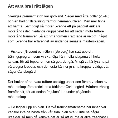
Att vara bra i rätt lägen
Sveriges premiärmatch var godkänd. Seger med åtta bollar (26-18)
och en härlig tillställning framför hemmapubliken. Men mer finns
att hämta. Samtidigt så möter Sverige ett på pappret enklare
motstånd i det inledande gruppspelet för att sedan möta tuffare
motstånd framöver. Så att hitta formen i rätt läge är viktigt, något
som Sverige har erfarenhet av under de senaste mästerskapen.
– Rickard (Nilsson) och Glenn (Solberg) har satt upp ett
träningsprogram som vi ska följa från mellandagarna till hela
januari, för att toppa formen så gott det går. Vi själva får lyssna på
våra egna kroppar, och de flesta känner ju sina kroppar väldigt väl,
säger Carlsbogård.
Det brukar oftast vara tuffare upplägg under den första veckan av
mästerskapsförberedelserna förklarar Carlsbogård. Hårdare träning
framför allt, för att sedan “mjukna” lite under pågående
mästerskap.
– De lägger upp en plan. De två träningsmatcherna här innan var
kanske inte de bästa från vår sida. Sen ska vi inte ha några
ursäkter så men då kanske det är så att vi inte är allra fräschast i