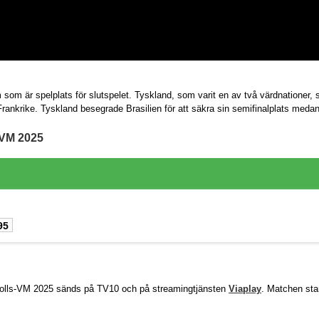
 som är spelplats för slutspelet. Tyskland, som varit en av två värdnationer, 
Frankrike. Tyskland besegrade Brasilien för att säkra sin semifinalplats meda
-VM 2025
95
dbolls-VM 2025 sänds på TV10 och på streamingtjänsten
Viaplay
. Matchen sta