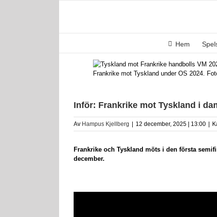
Fortsätt
till
innehållet
Hem
Spe
Frankrike mot Tyskland under OS 2024. Foto
Inför: Frankrike mot Tyskland i d
Av
Hampus Kjellberg
|
12 december, 2025 | 13:00
|
K
Frankrike och Tyskland möts i den första semif
december.