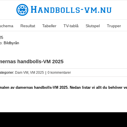
lschema
Resultat
Tabeller
TV-tablå
Slutspel
Trupper
: Bildbyrån
amernas handbolls-VM 2025
ategorier:
Dam VM
,
VM 2025
|
0 kommentarer
inalen av damernas handbolls-VM 2025. Nedan listar vi allt du behöver v