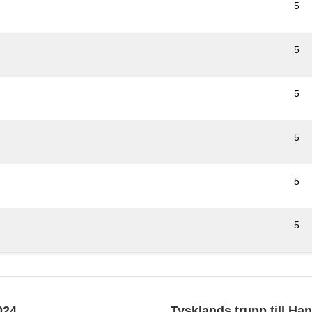
5
5
5
5
5
5
024
Tysklands trupp till Ha