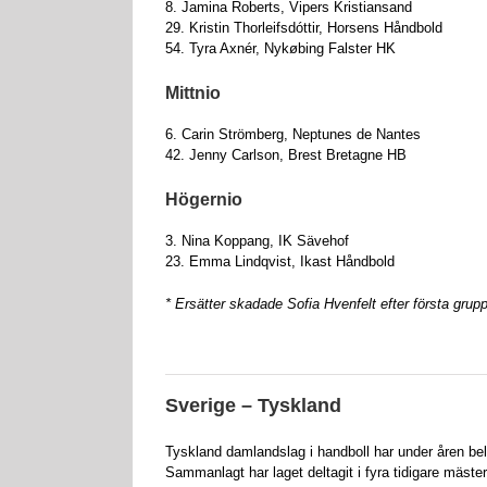
8. Jamina Roberts, Vipers Kristiansand
29. Kristin Thorleifsdóttir, Horsens Håndbold
54. Tyra Axnér, Nykøbing Falster HK
Mittnio
6. Carin Strömberg, Neptunes de Nantes
42. Jenny Carlson, Brest Bretagne HB
Högernio
3. Nina Koppang, IK Sävehof
23. Emma Lindqvist, Ikast Håndbold
* Ersätter skadade Sofia Hvenfelt efter första gru
Sverige – Tyskland
Tyskland damlandslag i handboll har under åren be
Sammanlagt har laget deltagit i fyra tidigare mäste