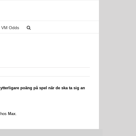
VM Odds
tterligare poäng på spel när de ska ta sig an
s hos
Max
.