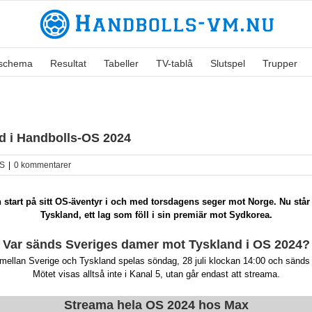
lschema
Resultat
Tabeller
TV-tablå
Slutspel
Trupper
d i Handbolls-OS 2024
S
|
0 kommentarer
start på sitt OS-äventyr i och med torsdagens seger mot Norge. Nu står y
Tyskland, ett lag som föll i sin premiär mot Sydkorea.
Var sänds Sveriges damer mot Tyskland i OS 2024?
mellan Sverige och Tyskland spelas söndag, 28 juli klockan 14:00 och sänd
Mötet visas alltså inte i Kanal 5, utan går endast att streama.
Streama hela OS 2024 hos Max