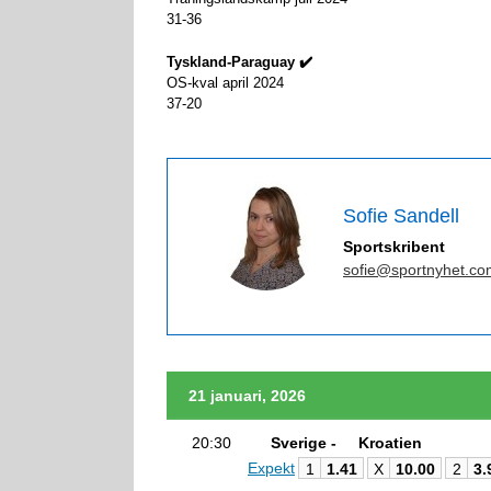
31-36
Tyskland-Paraguay ✔️
OS-kval april 2024
37-20
Sofie Sandell
Sportskribent
sofie@sportnyhet.co
21 januari, 2026
20:30
Sverige -
Kroatien
Expekt
1
1.41
X
10.00
2
3.