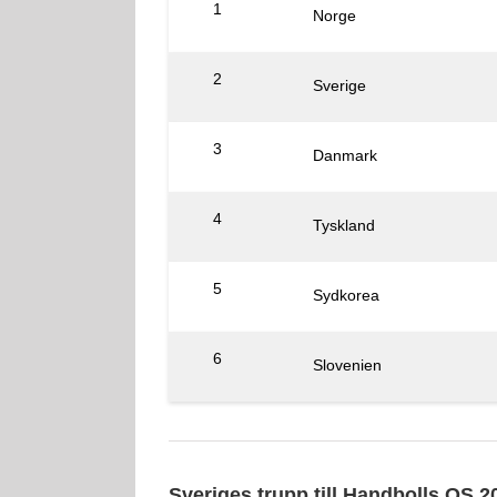
1
Norge
2
Sverige
3
Danmark
4
Tyskland
5
Sydkorea
6
Slovenien
Sveriges trupp till Handbolls OS 2