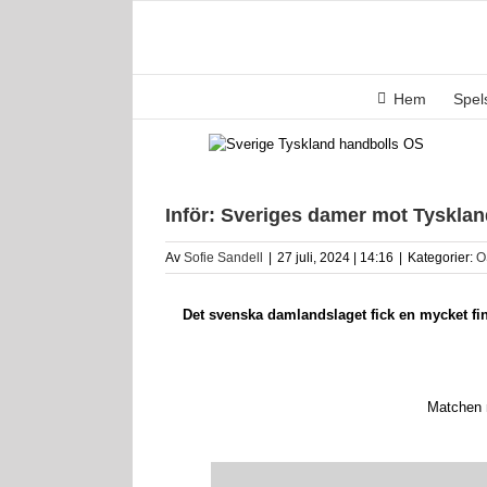
Fortsätt
till
innehållet
Hem
Spe
Inför: Sveriges damer mot Tysklan
Av
Sofie Sandell
|
27 juli, 2024 | 14:16
|
Kategorier:
O
Det svenska damlandslaget fick en mycket fin 
Matchen 