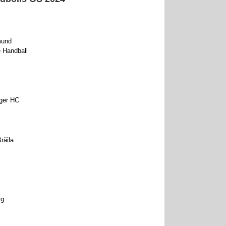
mund
e Handball
nger HC
răila
rg