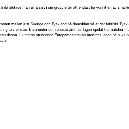
då slutade man allra sist i sin grupp efter att endast ha vunnit en av sina 
en mellan just Sverige och Tyskland på damsidan så är det faktiskt Tyskla
d sig tolv vinster. Bara under det senaste året har lagen spelat tre matcher 
utan dessa. I vinterns stundande Europamästerskap återfinns lagen på olika hal
atch.