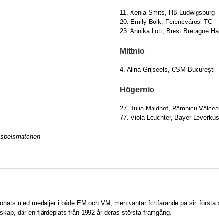
11. Xenia Smits, HB Ludwigsburg
20. Emily Bölk, Ferencvárosi TC
23. Annika Lott, Brest Bretagne Ha
Mittnio
4. Alina Grijseels, CSM București
Högernio
27. Julia Maidhof, Râmnicu Vâlcea
77. Viola Leuchter, Bayer Leverku
ppspelsmatchen
lönats med medaljer i både EM och VM, men väntar fortfarande på sin första
rskap, där en fjärdeplats från 1992 år deras största framgång.