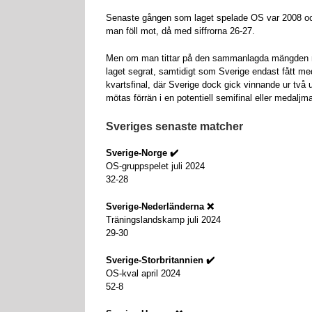
Senaste gången som laget spelade OS var 2008 och 
man föll mot, då med siffrorna 26-27.
Men om man tittar på den sammanlagda mängden möt
laget segrat, samtidigt som Sverige endast fått me
kvartsfinal, där Sverige dock gick vinnande ur två 
mötas förrän i en potentiell semifinal eller medaljm
Sveriges senaste matcher
Sverige-Norge
✔️
OS-gruppspelet juli 2024
32-28
Sverige-Nederländerna ❌
Träningslandskamp juli 2024
29-30
Sverige-Storbritannien ✔️
OS-kval april 2024
52-8