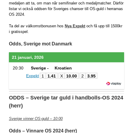
medaljen att ta, om man når semifinaler och medaljmatcher. Därför
listar vi också oddsen för Sveriges chanser till OS-guld i herrarnas
OS 2024.
Ta del av välkomstbonusen hos
Nya Expekt
och få upp till 1500kr
i gratisspel.
Odds, Sverige mot Danmark
21 januari, 2026
20:30
Sverige -
Kroatien
Expekt
1
1.41
X
10.00
2
3.95
ODDS – Sverige tar guld i handbolls-OS 2024
(herr)
Sverige vinner OS-guld – 10:00
Odds – Vinnare OS 2024 (herr)