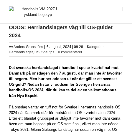
Fortsätt
till
innehållet
ODDS: Herrlandslagets väg till OS-guldet
2024
Av
Anders Granström
|
6 augusti, 2024 | 09:28
|
Kategorier:
Herrlandslaget
,
OS
,
Speltips
|
0 kommentarer
Det svenska herrlandslaget i handboll spelar kvartsfinal mot
Danmark på onsdagen den 7 augusti, där man inte är favoriter
till segern. Men hur ser oddsen ut när det gäller ett svenskt
OS-guld? Nedan listar vi oddsen för Sverige i herrarnas
handbolls-OS 2024, där du kan ta del av en välkomstbonus
från Nya Expekt.
På onsdag väntar en tuff nöt för Sverige i herrarnas handbolls OS
2024 när Danmark står för motståndet i OS-kvartsfinalen 2024.
Efter ett blandat gruppspel är Blågult inte favoriter mot danskarna
även om man hoppas på en OS-semifinal, vilket man inte nådde i
Tokyo 2021. Glenn Solbergs landslag har sedan en väg mot OS-