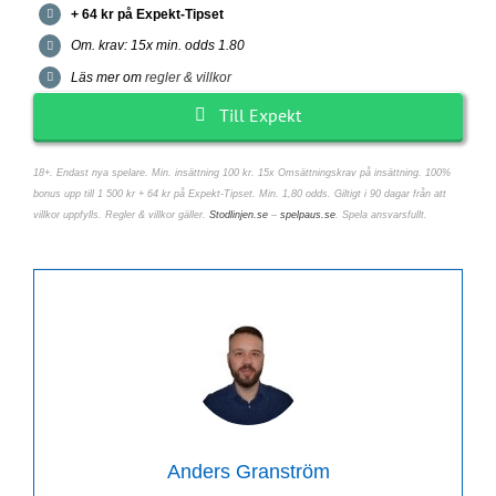
+ 64 kr på Expekt-Tipset
Om. krav: 15x min. odds 1.80
Läs mer om
regler & villkor
Till Expekt
18+. Endast nya spelare. Min. insättning 100 kr. 15x Omsättningskrav på insättning. 100%
bonus upp till 1 500 kr + 64 kr på Expekt-Tipset. Min. 1,80 odds. Giltigt i 90 dagar från att
villkor uppfylls. Regler & villkor gäller.
Stodlinjen.se
–
spelpaus.se
. Spela ansvarsfullt.
Anders Granström