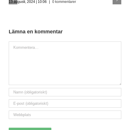
13 augusti, 2024 | 10:06
|
0 kommentarer
g
1
Lämna en kommentar
Kommentar