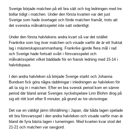
Sverige började matchen på ett bra sätt och tog ledningen med tre
bollar tidigt i matchen. Under den första kvarten var det just
Sverige som hade övertaget och förde matchen framåt, trots att
det svenska målvaktsspelet inte satt ordentligt.
Under den första halvlekens andra kvart så var det istället
Frankrike som tog över matchen och visade varför de är ett fruktat
lag i mästerskapssammanhang. Frankrike gjorde flera mål i rad
och Sverige hade fortsatt svårt i försvarsspelet och
målvaktsspelet vilket bäddade för en fransk ledning med 15-14 i
halvtidspaus.
I den andra halvleken så började Sverige starkt och Johanna
Bundsen fick göra några räddningar i inledningen av halvleken för
att ta sig in i matchen. Efter en bra svensk period kom en sämre
period där bland annat Sveriges nyckelspelare Linn Blohm drog på
sig ett rött kort efter 9 minuter, på grund av tre utvisningar.
Det var en väldigt jämn tillställning i Japan, där båda lagen spelade
ett bra försvarsspel i den andra halvleken och visade varför man är
bland de fyra bästa lagen i turneringen. Med kvarten kvar stod det
21-21 och matchen var oavgjord.