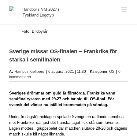
Fortsätt
till
innehållet
Foto: Bildbyrån
Sverige missar OS-finalen – Frankrike för
starka i semifinalen
Av
Hampus Kjellberg
|
6 augusti, 2021 | 11:30
|
Kategorier:
OS
|
0
kommentarer
Sveriges drömmar om guld är förstörda. Frankrike vann
semifinalrysaren med 29-27 och tar sig till OS-final. För
svensk del väntar nu istället bronsmatch på söndag.
Under fredagsförmiddagen spelade Sverige en rafflande semifinal
mot Frankrike, där just det franska laget fick stå som favoriter.
Lagen möttes i gruppspelet där matchen slutade 28-28 och dagens
match skulle bli något liknande.