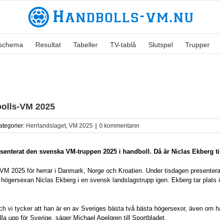
lschema
Resultat
Tabeller
TV-tablå
Slutspel
Trupper
bolls-VM 2025
ategorier:
Herrlandslaget
,
VM 2025
|
0 kommentarer
enterat den svenska VM-truppen 2025 i handboll. Då är Niclas Ekberg ti
lls-VM 2025 för herrar i Danmark, Norge och Kroatien. Under tisdagen present
högersexan Niclas Ekberg i en svensk landslagstrupp igen. Ekberg tar plats i
h vi tycker att han är en av Sveriges bästa två bästa högersexor, även om han
älla upp för Sverige, säger Michael Apelgren till Sportbladet.