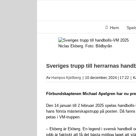
Fortsätt
till
innehållet
Hem
Spe
Niclas Ekberg. Foto: Bildbyrån
Sveriges trupp till herrarnas hand
Av
Hampus Kjellberg
|
10 december, 2024 | 17:22
|
K
Förbundskaptenen Michael Apelgren har nu pres
Den 14 januari till 2 februari 2025 spelas handbo
hans första mästerskapstrupp på posten. Då fanns 
petas i VM-truppen.
– Ekberg är Ekberg. En legend i svensk handboll oc
jobb är faktiskt att få det bästa möjliga laget att st