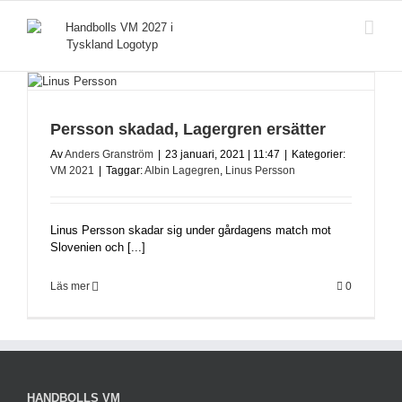
Fortsätt
till
innehållet
Persson skadad, Lagergren ersätter
Av
Anders Granström
|
23 januari, 2021 | 11:47
|
Kategorier:
VM 2021
|
Taggar:
Albin Lagegren
,
Linus Persson
Linus Persson skadar sig under gårdagens match mot
Slovenien och [...]
Läs mer
0
HANDBOLLS VM