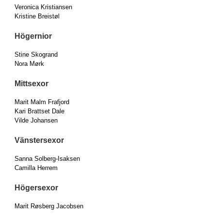
Veronica Kristiansen
Kristine Breistøl
Högernior
Stine Skogrand
Nora Mørk
Mittsexor
Marit Malm Frafjord
Kari Brattset Dale
Vilde Johansen
Vänstersexor
Sanna Solberg-Isaksen
Camilla Herrem
Högersexor
Marit Røsberg Jacobsen