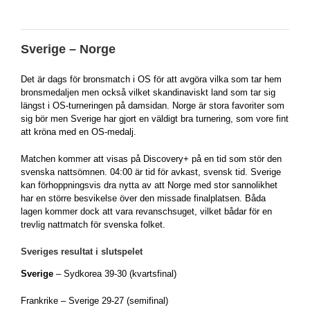
Sverige – Norge
Det är dags för bronsmatch i OS för att avgöra vilka som tar hem
bronsmedaljen men också vilket skandinaviskt land som tar sig
längst i OS-turneringen på damsidan. Norge är stora favoriter som
sig bör men Sverige har gjort en väldigt bra turnering, som vore fint
att kröna med en OS-medalj.
Matchen kommer att visas på Discovery+ på en tid som stör den
svenska nattsömnen. 04:00 är tid för avkast, svensk tid. Sverige
kan förhoppningsvis dra nytta av att Norge med stor sannolikhet
har en större besvikelse över den missade finalplatsen. Båda
lagen kommer dock att vara revanschsuget, vilket bådar för en
trevlig nattmatch för svenska folket.
Sveriges resultat i slutspelet
Sverige
– Sydkorea 39-30 (kvartsfinal)
Frankrike – Sverige 29-27 (semifinal)