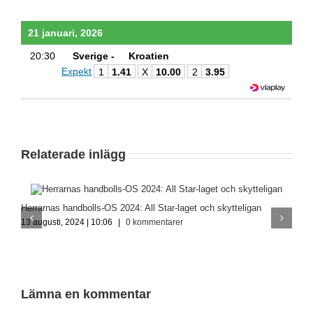
21 januari, 2026
20:30
Sverige -
Kroatien
Expekt
1
1.41
X
10.00
2
3.95
Relaterade inlägg
Herrarnas handbolls-OS 2024: All Star-laget och skytteligan
D
13 augusti, 2024 | 10:06
|
0 kommentarer
g
1
Lämna en kommentar