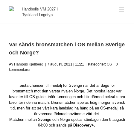
Fortsätt
till
innehållet
Var sänds bronsmatchen i OS mellan Sverige
och Norge?
Av
Hampus Kjellberg
|
7 augusti, 2021 | 11:21
|
Kategorier:
OS
|
0
kommentarer
Sista chansen till medalj för Sverige när det är dags för
bronsmatch mot den värsta rivalen Norge. Det norska laget var
favoriter till OS-guldet inför turneringen och blir därmed också stora
favoriter i denna match. Bronsmatchen spelas tidig morgon svensk
tid, men för att se vårt kära landslag ha häng på en OS-medalj så
är varenda förlorad sovtimme värt det.
Matchen mellan Sverige och Norge spelas söndagen den 8 augusti
04:00 och sänds på
Discovery+.