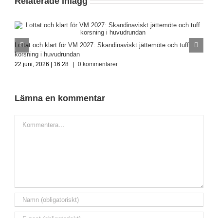
Relaterade inlägg
H
Lottat och klart för VM 2027: Skandinaviskt jättemöte och tuff
2
korsning i huvudrundan
22 juni, 2026 | 16:28
|
0 kommentarer
Lämna en kommentar
Kommentar