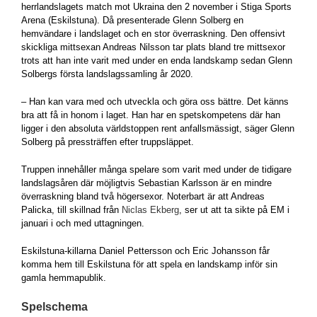
herrlandslagets match mot Ukraina den 2 november i Stiga Sports
Arena (Eskilstuna). Då presenterade Glenn Solberg en
hemvändare i landslaget och en stor överraskning. Den offensivt
skickliga mittsexan Andreas Nilsson tar plats bland tre mittsexor
trots att han inte varit med under en enda landskamp sedan Glenn
Solbergs första landslagssamling år 2020.
– Han kan vara med och utveckla och göra oss bättre. Det känns
bra att få in honom i laget. Han har en spetskompetens där han
ligger i den absoluta världstoppen rent anfallsmässigt, säger Glenn
Solberg på pressträffen efter truppsläppet.
Truppen innehåller många spelare som varit med under de tidigare
landslagsåren där möjligtvis Sebastian Karlsson är en mindre
överraskning bland två högersexor. Noterbart är att Andreas
Palicka, till skillnad från
Niclas Ekberg
, ser ut att ta sikte på EM i
januari i och med uttagningen.
Eskilstuna-killarna Daniel Pettersson och Eric Johansson får
komma hem till Eskilstuna för att spela en landskamp inför sin
gamla hemmapublik.
Spelschema