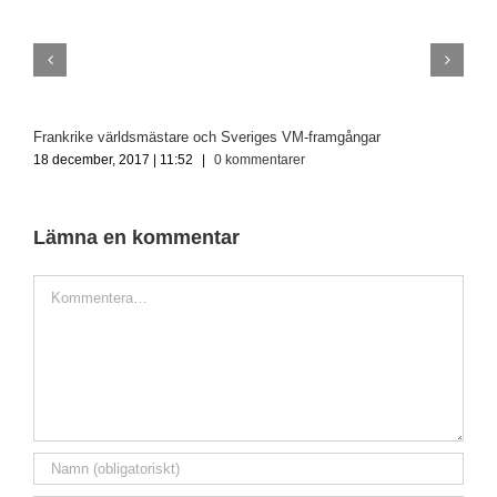
Frankrike världsmästare och Sveriges VM-framgångar
S
18 december, 2017 | 11:52
|
0 kommentarer
1
Lämna en kommentar
Kommentar