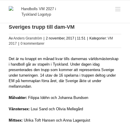
Fortsätt
till
innehållet
Sveriges trupp till dam-VM
Av
Anders Granström
|
2 november, 2017 | 11:51
|
Kategorier:
VM
2017
|
0 kommentarer
Det är nu knappt en månad kvar tills damernas världsmästerskap
i handboll går av stapeln i Tyskland. Under dagen idag
presenterades den trupp som kommer att representera Sverige
under turneringen. 14 utav de 16 spelarna i truppen deltog under
EM på hemmaplan förra året, där Sverige åkte ut under
mellanrundan.
Målvakter:
Filippa Idéhn och Johanna Bundsen
Vänstersex:
Loui Sand och Olivia Mellegård
Mittsex:
Ulrika Toft Hansen och Anna Lagerquist