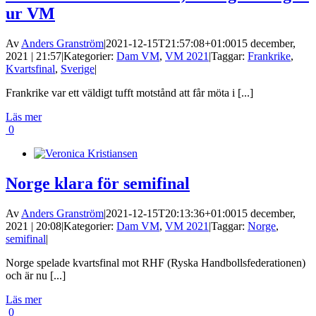
ur VM
Av
Anders Granström
|
2021-12-15T21:57:08+01:00
15 december,
2021 | 21:57
|
Kategorier:
Dam VM
,
VM 2021
|
Taggar:
Frankrike
,
Kvartsfinal
,
Sverige
|
Frankrike var ett väldigt tufft motstånd att får möta i [...]
Läs mer
0
Norge klara för semifinal
Av
Anders Granström
|
2021-12-15T20:13:36+01:00
15 december,
2021 | 20:08
|
Kategorier:
Dam VM
,
VM 2021
|
Taggar:
Norge
,
semifinal
|
Norge spelade kvartsfinal mot RHF (Ryska Handbollsfederationen)
och är nu [...]
Läs mer
0