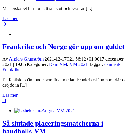
Mästerskapet har nu nått sitt slut och kvar är [...]
Läs mer
0
Frankrike och Norge gör upp om guldet
Av
Anders Granström
|
2021-12-17T21:56:12+01:00
17 december,
2021 | 19:05
|
Kategorier:
Dam VM
,
VM 2021
|
Taggar:
danmark
,
Frankrike
|
En faktiskt spännande semifinal mellan Frankrike-Danmark där det
dröjde in [...]
Läs mer
0
Så slutade placeringsmatcherna i
handbolls-VM