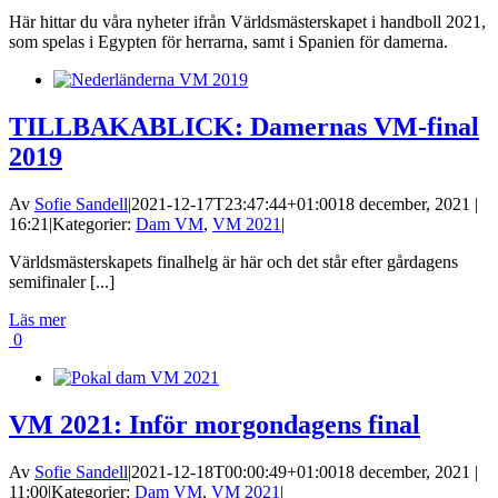
Här hittar du våra nyheter ifrån Världsmästerskapet i handboll 2021,
som spelas i Egypten för herrarna, samt i Spanien för damerna.
TILLBAKABLICK: Damernas VM-final
2019
Av
Sofie Sandell
|
2021-12-17T23:47:44+01:00
18 december, 2021 |
16:21
|
Kategorier:
Dam VM
,
VM 2021
|
Världsmästerskapets finalhelg är här och det står efter gårdagens
semifinaler [...]
Läs mer
0
VM 2021: Inför morgondagens final
Av
Sofie Sandell
|
2021-12-18T00:00:49+01:00
18 december, 2021 |
11:00
|
Kategorier:
Dam VM
,
VM 2021
|