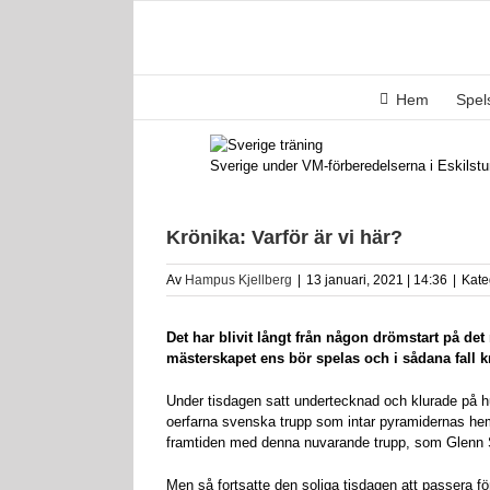
Fortsätt
till
innehållet
Hem
Spe
Sverige under VM-förberedelserna i Eskils
Krönika: Varför är vi här?
Av
Hampus Kjellberg
|
13 januari, 2021 | 14:36
|
Kate
Det har blivit långt från någon drömstart på det
mästerskapet ens bör spelas och i sådana fall kr
Under tisdagen satt undertecknad och klurade på hu
oerfarna svenska trupp som intar pyramidernas hemtr
framtiden med denna nuvarande trupp, som Glenn Sol
Men så fortsatte den soliga tisdagen att passera fö