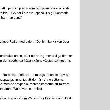
 är att Tjeckien precis som övriga europeiska länder
llda. USA har i sin tur uppehållit sig i Danmark
t har man varit?
iges Radio med orden: “Det blir lite kalkon över
Nordmakedonien, efter att ha lagt ner otaliga timmar
 den sportsliga frågan känns väldigt liten just nu,
tt lita på de snabbtest som togs innan de klev på
 hoppas jag innerligt att de närmsta ersättarna
ans med de egyptiska representanterna att ta fram
och lämna Walkover helt enkelt
nliga. Frågan är om VM ens bör kastas igång ikväll.