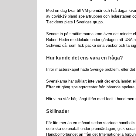
Med en dag kvar till VM-premiär och två dagar kvar
av covid-19 bland spelartruppen och ledarstaben oc
Tjeckiens plats i Sveriges grupp.
Senare in på småtimmarna kom även det mindre ch
Robert Hedin meddelade under gårdagen att USA hade
Schweiz då, som fick packa sina väskor och ta sig t
Hur kunde det ens vara en fråga?
Inför mästerskapet hade Sverige problem, eller det
Svenskarna har såklart inte varit det enda landet el
Efter ett gäng spelarprotester från bärande spelare
När vi nu står här, långt ifrån med facit i hand m
Skillnader
För lite mer än en månad sedan startade handbolls
serbiska coronafall under premiärdagen, gick sedan t
Handbollförbundet än från det Internationella förbu