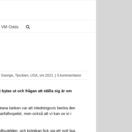
VM Odds
,
Sverige
,
Tjeckien
,
USA
,
vm 2021
|
0 kommentarer
 bytas ut och frågan att ställa sig är om
tana tanken var att inledningsvis beröra den
nfallsspelet, men också att vi kan se in i
världen, och krönikan fick sig ett nytt ljus.