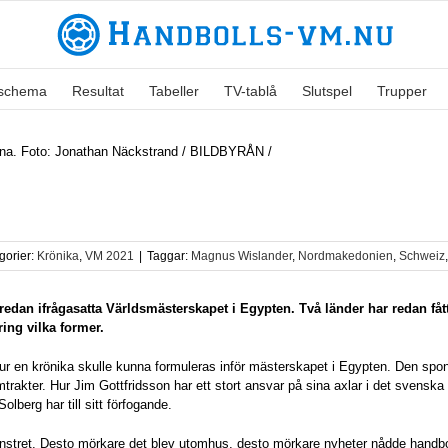
lschema
Resultat
Tabeller
TV-tablå
Slutspel
Trupper
tuna. Foto: Jonathan Näckstrand / BILDBYRÅN /
gorier:
Krönika
,
VM 2021
|
Taggar:
Magnus Wislander
,
Nordmakedonien
,
Schweiz
 redan ifrågasatta Världsmästerskapet i Egypten. Två länder har redan fått
ing vilka former.
r en krönika skulle kunna formuleras inför mästerskapet i Egypten. Den spon
akter. Hur Jim Gottfridsson har ett stort ansvar på sina axlar i det svenska a
berg har till sitt förfogande.
nstret. Desto mörkare det blev utomhus, desto mörkare nyheter nådde handbolls