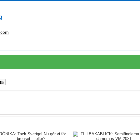
g
.com
95