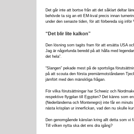
Det går inte att bortse från att det såklart deltar l
behövde ta sig an ett EM-kval precis innan turneri
under den senaste tiden, för att förbereda sig inför
“Det blir lite kalkon”
Den lösning som tagits fram för att ersätta USA oc
Jag är någorlunda beredd på att hålla med legendar
det hela”.
“Slangen” pekade mest på de sportsliga förutsättnin
på att scouta den första premiärmotståndaren Tjecki
jämfört med den mänskliga frågan.
För vilka förutsättningar har Schweiz och Nordmake
respektive flygplan till Egypten? Det känns som en a
(Nederländerna och Montenegro) inte får en minuts s
nästa krisplan ur innerfickan, vad den nu skulle ku
Den genomgående känslan kring allt detta som vi få
Till vilken nytta ska det ens dra igång?