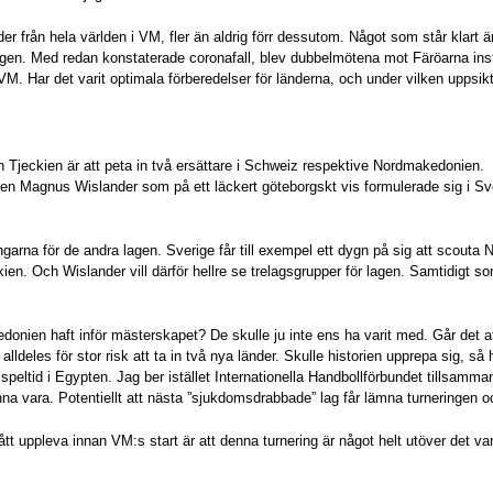
änder från hela världen i VM, fler än aldrig förr dessutom. Något som står klart
ngen. Med redan konstaterade coronafall, blev dubbelmötena mot Färöarna instä
 VM. Har det varit optimala förberedelser för länderna, och under vilken uppsik
h Tjeckien är att peta in två ersättare i Schweiz respektive Nordmakedonien.
en Magnus Wislander som på ett läckert göteborgskt vis formulerade sig i Sver
garna för de andra lagen. Sverige får till exempel ett dygn på sig att scouta 
en. Och Wislander vill därför hellre se trelagsgrupper för lagen. Samtidigt som
donien haft inför mästerskapet? De skulle ju inte ens ha varit med. Går det a
lldeles för stor risk att ta in två nya länder. Skulle historien upprepa sig, så
peltid i Egypten. Jag ber istället Internationella Handbollförbundet tillsamm
nna vara. Potentiellt att nästa ”sjukdomsdrabbade” lag får lämna turneringen 
tt uppleva innan VM:s start är att denna turnering är något helt utöver det va