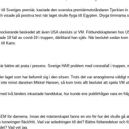
 till Sveriges premiär, kastade den svenska premiärmotståndaren Tjeckien in 
h visade på positiva test när laget skulle flyga till Egypten. Dryga timmarna
ockerande beskedet att även USA utesluts ur VM. Förbundskaptenen hos USA
 19 fall av covid-19 i truppen, däribland han själv. När beslutet sedan kom b
ill Kairo.
 är bättre att prata i presens. Sverige HAR problem med coronafall i truppen
ler laget som har befunnit sig i den sitsen. Trots det var arrangörerna väldigt
, inte minst dansken Mikkel Hansen, så kom trots allt beslutet att spela VM u
en med två länders inkastade handdukar, hur kunde ens publikfrågan vara en frå
-EM för damerna. Innan det mästerskapet fanns en oro för hur det skulle gå a
urneringen fläckfritt. Vad var anledningen till det? Bättre förberedelser och f
ndet? Vad vet jag.