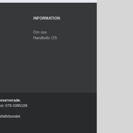
INFORMATION
Om oss
Handbolls OS
 reserverade.
efon: 079-3395109
llsförbundet.