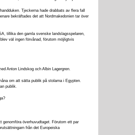
handduken. Tjeckerna hade drabbats av flera fall
 senare bekräftades det att Nordmakedonien tar över
, tillika den gamla svenske landslagsspelaren,
lev väl ingen förvånad, förutom möjligtvis
, med Anton Lindskog och Albin Lagergren.
 måna om att sätta publik på stolarna i Egypten.
tan publik.
ga?
tt genomföra överhuvudtaget. Förutom ett par
örutsättningarn från det Europeiska